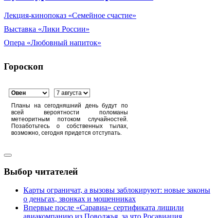
Лекция-кинопоказ «Семейное счастие»
Выставка «Лики России»
Опера «Любовный напиток»
Гороскоп
Планы на сегодняшний день будут по
всей вероятности поломаны
метеоритным потоком случайностей.
Позаботьтесь о собственных тылах,
возможно, сегодня придется отступать.
Выбор читателей
Карты ограничат, а вызовы заблокируют: новые законы
о деньгах, звонках и мошенниках
Впервые после «Саравиа» сертификата лишили
авиакомпанию из Поволжья, за что Росавиация