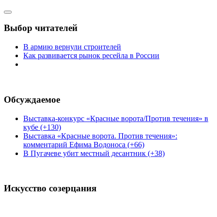
Выбор читателей
В армию вернули строителей
Как развивается рынок ресейла в России
Обсуждаемое
Выставка-конкурс «Красные ворота/Против течения» в
кубе (+130)
Выставка «Красные ворота. Против течения»:
комментарий Ефима Водоноса (+66)
В Пугачеве убит местный десантник (+38)
Искусство созерцания