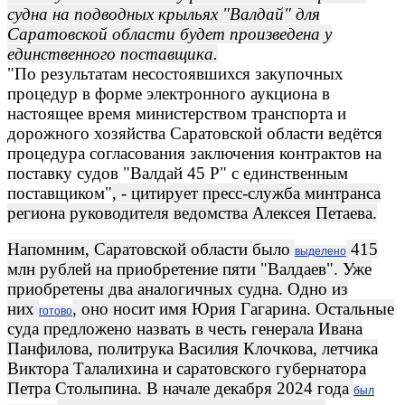
судна на подводных крыльях "Валдай" для
Саратовской области будет произведена у
единственного поставщика.
"По результатам несостоявшихся закупочных
процедур в форме электронного аукциона в
настоящее время министерством транспорта и
дорожного хозяйства Саратовской области ведётся
процедура согласования заключения контрактов на
поставку судов "Валдай 45 Р" с единственным
поставщиком"
, - цитирует пресс-служба минтранса
региона руководителя ведомства Алексея Петаева.
Напомним, Саратовской области было
415
выделено
млн рублей на приобретение пяти "Валдаев". Уже
приобретены два аналогичных судна. Одно из
них
, оно носит имя Юрия Гагарина. Остальные
готово
суда предложено назвать в честь генерала Ивана
Панфилова, политрука Василия Клочкова, летчика
Виктора Талалихина и саратовского губернатора
Петра Столыпина. В начале декабря 2024 года
был