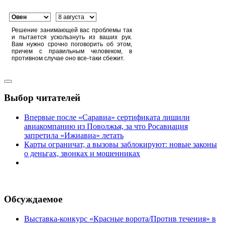
Решение занимающей вас проблемы так
и пытается ускользнуть из ваших рук.
Вам нужно срочно поговорить об этом,
причем с правильным человеком, в
противном случае оно все-таки сбежит.
Выбор читателей
Впервые после «Саравиа» сертификата лишили
авиакомпанию из Поволжья, за что Росавиация
запретила «Ижиавиа» летать
Карты ограничат, а вызовы заблокируют: новые законы
о деньгах, звонках и мошенниках
Обсуждаемое
Выставка-конкурс «Красные ворота/Против течения» в