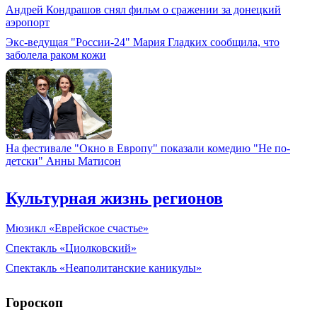
Андрей Кондрашов снял фильм о сражении за донецкий
аэропорт
Экс-ведущая "России-24" Мария Гладких сообщила, что
заболела раком кожи
На фестивале "Окно в Европу" показали комедию "Не по-
детски" Анны Матисон
Культурная жизнь регионов
Мюзикл «Еврейское счастье»
Спектакль «Циолковский»
Спектакль «Неаполитанские каникулы»
Гороскоп