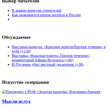
Выбор читателей
В армию вернули строителей
Как развивается рынок ресейла в России
Обсуждаемое
Выставка-конкурс «Красные ворота/Против течения» в
кубе (+130)
Выставка «Красные ворота. Против течения»:
комментарий Ефима Водоноса (+66)
В Пугачеве убит местный десантник (+38)
Искусство созерцания
Мысли вслух