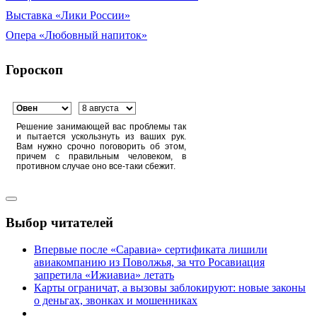
Выставка «Лики России»
Опера «Любовный напиток»
Гороскоп
Решение занимающей вас проблемы так
и пытается ускользнуть из ваших рук.
Вам нужно срочно поговорить об этом,
причем с правильным человеком, в
противном случае оно все-таки сбежит.
Выбор читателей
Впервые после «Саравиа» сертификата лишили
авиакомпанию из Поволжья, за что Росавиация
запретила «Ижиавиа» летать
Карты ограничат, а вызовы заблокируют: новые законы
о деньгах, звонках и мошенниках