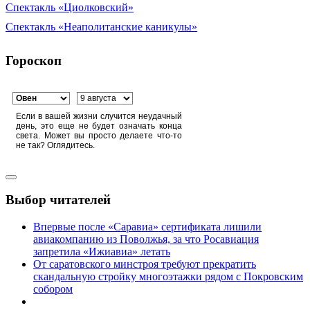
Спектакль «Циолковский»
Спектакль «Неаполитанские каникулы»
Гороскоп
Если в вашей жизни случится неудачный
день, это еще не будет означать конца
света. Может вы просто делаете что-то
не так? Оглядитесь.
Выбор читателей
Впервые после «Саравиа» сертификата лишили
авиакомпанию из Поволжья, за что Росавиация
запретила «Ижиавиа» летать
От саратовского минстроя требуют прекратить
скандальную стройку многоэтажки рядом с Покровским
собором