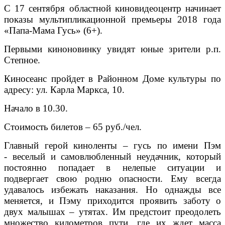
С 17 сентября областной киновидеоцентр начинает
показы мультипликационной премьеры 2018 года
«Папа-Мама Гусь» (6+).
Первыми киноновинку увидят юные зрители р.п.
Степное.
Киносеанс пройдет в Районном Доме культуры
по
адресу: ул. Карла Маркса, 10
.
Начало в 10.30.
Стоимость билетов – 65 руб./чел.
Главный герой киноленты – гусь по имени Пэм
-
веселый и самовлюбленный неудачник, который
постоянно попадает в нелепые ситуации и
подвергает свою родню опасности. Ему всегда
удавалось избежать наказания. Но однажды все
меняется, и Пэму приходится проявить заботу о
двух малышах – утятах. Им предстоит преодолеть
множество километров пути, где их ждет масса