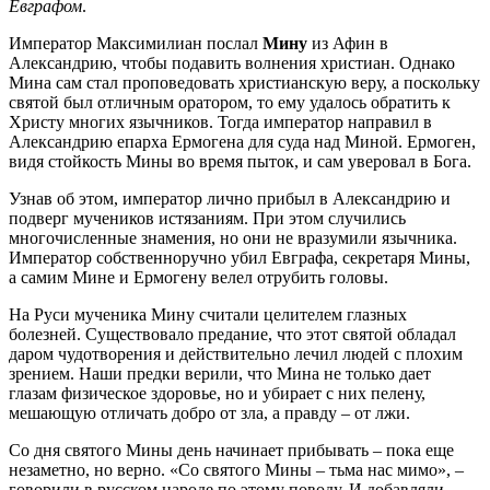
Евграфом
.
Император Максимилиан послал
Мину
из Афин в
Александрию, чтобы подавить волнения христиан. Однако
Мина сам стал проповедовать христианскую веру, а поскольку
святой был отличным оратором, то ему удалось обратить к
Христу многих язычников. Тогда император направил в
Александрию епарха Ермогена для суда над Миной. Ермоген,
видя стойкость Мины во время пыток, и сам уверовал в Бога.
Узнав об этом, император лично прибыл в Александрию и
подверг мучеников истязаниям. При этом случились
многочисленные знамения, но они не вразумили язычника.
Император собственноручно убил Евграфа, секретаря Мины,
а самим Мине и Ермогену велел отрубить головы.
На Руси мученика Мину считали целителем глазных
болезней. Существовало предание, что этот святой обладал
даром чудотворения и действительно лечил людей с плохим
зрением. Наши предки верили, что Мина не только дает
глазам физическое здоровье, но и убирает с них пелену,
мешающую отличать добро от зла, а правду – от лжи.
Со дня святого Мины день начинает прибывать – пока еще
незаметно, но верно. «Со святого Мины – тьма нас мимо», –
говорили в русском народе по этому поводу. И добавляли,