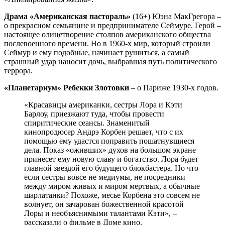
Драма «Американская пастораль»
(16+) Юэна МакГрегора –
о прекрасном семьянине и предпринимателе Сеймуре. Герой –
настоящее олицетворение столпов американского общества
послевоенного времени. Но в 1960-х мир, который строили
Сеймур и ему подобные, начинает рушиться, а самый
страшный удар наносит дочь, выбравшая путь политического
террора.
«Планетариум» Ребекки Злотовки
– о Париже 1930-х годов.
«Красавицы американки, сестры Лора и Кэти
Барлоу, приезжают туда, чтобы провести
спиритические сеансы. Знаменитый
кинопродюсер Андрэ Корбен решает, что с их
помощью ему удастся поправить пошатнувшиеся
дела. Показ «оживших» духов на большом экране
принесет ему новую славу и богатство. Лора будет
главной звездой его будущего блокбастера. Но что
если сестры вовсе не медиумы, не посредники
между миром живых и миром мертвых, а обычные
шарлатанки? Похоже, месье Корбена это совсем не
волнует, он зачарован божественной красотой
Лоры и необъяснимыми талантами Кэти», –
рассказали о фильме в Доме кино.