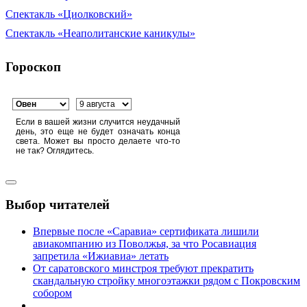
Спектакль «Циолковский»
Спектакль «Неаполитанские каникулы»
Гороскоп
Если в вашей жизни случится неудачный
день, это еще не будет означать конца
света. Может вы просто делаете что-то
не так? Оглядитесь.
Выбор читателей
Впервые после «Саравиа» сертификата лишили
авиакомпанию из Поволжья, за что Росавиация
запретила «Ижиавиа» летать
От саратовского минстроя требуют прекратить
скандальную стройку многоэтажки рядом с Покровским
собором