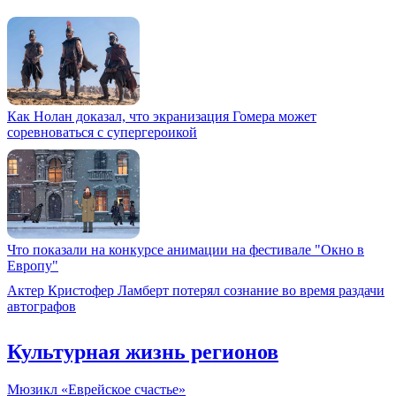
Как Нолан доказал, что экранизация Гомера может
соревноваться с супергероикой
Что показали на конкурсе анимации на фестивале "Окно в
Европу"
Актер Кристофер Ламберт потерял сознание во время раздачи
автографов
Культурная жизнь регионов
Мюзикл «Еврейское счастье»