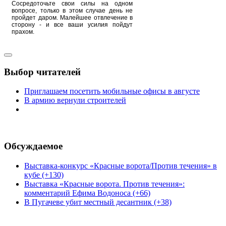
Сосредоточьте свои силы на одном
вопросе, только в этом случае день не
пройдет даром. Малейшее отвлечение в
сторону - и все ваши усилия пойдут
прахом.
Выбор читателей
Приглашаем посетить мобильные офисы в августе
В армию вернули строителей
Обсуждаемое
Выставка-конкурс «Красные ворота/Против течения» в
кубе (+130)
Выставка «Красные ворота. Против течения»:
комментарий Ефима Водоноса (+66)
В Пугачеве убит местный десантник (+38)