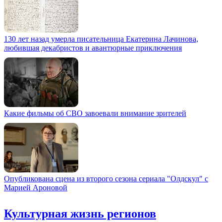
130 лет назад умерла писательница Екатерина Лачинова,
любившая декабристов и авантюрные приключения
Какие фильмы об СВО завоевали внимание зрителей
Опубликована сцена из второго сезона сериала "Олдскул" с
Марией Ароновой
Культурная жизнь регионов