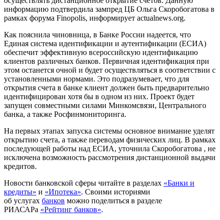
осуществлять дистанционное открытие счетов. Данную
информацию подтвердила зампред ЦБ Ольга Скоробогатова в
рамках форума Finopolis, информирует actualnews.org.
Как пояснила чиновница, в Банке России надеется, что
Единая система идентификации и аутентификации (ЕСИА)
обеспечит эффективную всероссийскую идентификацию
клиентов различных банков. Первичная идентификация при
этом останется очной и будет осуществляться в соответствии с
установленными нормами. Это подразумевает, что для
открытия счета в банке клиент должен быть предварительно
идентифицирован хотя бы в одном из них. Проект будет
запущен совместными силами Минкомсвязи, Центрального
банка, а также Росфинмониторинга.
На первых этапах запуска системы основное внимание уделят
открытию счета, а также переводам физических лиц. В рамках
последующей работы над ЕСИА, уточнила Скоробогатова , не
исключена возможность рассмотрения дистанционной выдачи
кредитов.
Новости банковской сферы читайте в разделах
«Банки и
кредиты»
и
«Ипотека»
.
Своими историями
об услугах
банков
можно поделиться в разделе
РИАСАРа
«Рейтинг банков»
.