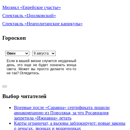
Мюзикл «Еврейское счастье»
Спектакль «Циолковский»
Спектакль «Неаполитанские каникулы»
Гороскоп
Если в вашей жизни случится неудачный
день, это еще не будет означать конца
света. Может вы просто делаете что-то
не так? Оглядитесь.
Выбор читателей
Впервые после «Саравиа» сертификата лишили
авиакомпанию из Поволжья, за что Росавиация
запретила «Ижиавиа» летать
Карты ограничат, а вызовы заблокируют: новые законы
о деньгах, звонках и мошенниках