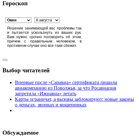
Гороскоп
Решение занимающей вас проблемы так
и пытается ускользнуть из ваших рук.
Вам нужно срочно поговорить об этом,
причем с правильным человеком, в
противном случае оно все-таки сбежит.
Выбор читателей
Впервые после «Саравиа» сертификата лишили
авиакомпанию из Поволжья, за что Росавиация
запретила «Ижиавиа» летать
Карты ограничат, а вызовы заблокируют: новые законы
о деньгах, звонках и мошенниках
Обсуждаемое