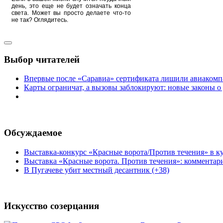
день, это еще не будет означать конца
света. Может вы просто делаете что-то
не так? Оглядитесь.
Выбор читателей
Впервые после «Саравиа» сертификата лишили авиакомпа
Карты ограничат, а вызовы заблокируют: новые законы о
Обсуждаемое
Выставка-конкурс «Красные ворота/Против течения» в ку
Выставка «Красные ворота. Против течения»: комментар
В Пугачеве убит местный десантник (+38)
Искусство созерцания