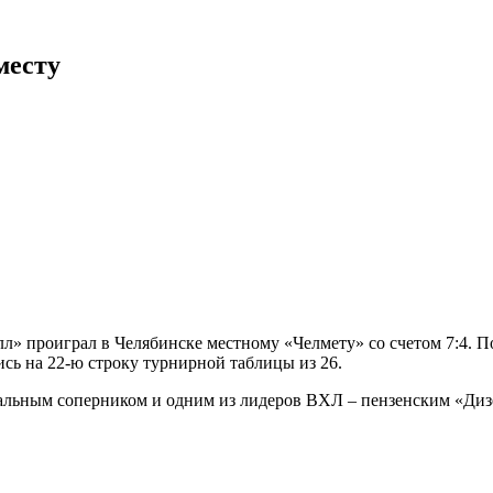
месту
л» проиграл в Челябинске местному «Челмету» со счетом 7:4. П
сь на 22-ю строку турнирной таблицы из 26.
льным соперником и одним из лидеров ВХЛ – пензенским «Дизел