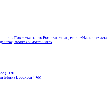
нию из Поволжья, за что Росавиация запретила «Ижиавиа» лета
 деньгах, звонках и мошенниках
бе (+130)
ий Ефима Водоноса (+66)