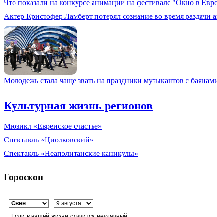
Что показали на конкурсе анимации на фестивале "Окно в Евр
Актер Кристофер Ламберт потерял сознание во время раздачи 
Молодежь стала чаще звать на праздники музыкантов с баянам
Культурная жизнь регионов
Мюзикл «Еврейское счастье»
Спектакль «Циолковский»
Спектакль «Неаполитанские каникулы»
Гороскоп
Если в вашей жизни случится неудачный