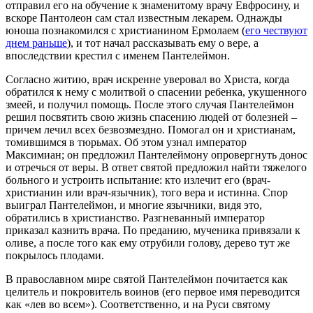
отправил его на обучение к знаменитому врачу Евфросину, и
вскоре Пантолеон сам стал известным лекарем. Однажды
юноша познакомился с христианином Ермолаем (
его чествуют
днем раньше
), и тот начал рассказывать ему о вере, а
впоследствии крестил с именем Пантелеймон.
Согласно житию, врач искренне уверовал во Христа, когда
обратился к нему с молитвой о спасении ребенка, укушенного
змеей, и получил помощь. После этого случая Пантелеймон
решил посвятить свою жизнь спасению людей от болезней –
причем лечил всех безвозмездно. Помогал он и христианам,
томившимся в тюрьмах. Об этом узнал император
Максимиан; он предложил Пантелеймону опровергнуть донос
и отречься от веры. В ответ святой предложил найти тяжелого
больного и устроить испытание: кто излечит его (врач-
христианин или врач-язычник), того вера и истинна. Спор
выиграл Пантелеймон, и многие язычники, видя это,
обратились в христианство. Разгневанный император
приказал казнить врача. По преданию, мученика привязали к
оливе, а после того как ему отрубили голову, дерево тут же
покрылось плодами.
В православном мире святой Пантелеймон почитается как
целитель и покровитель воинов (его первое имя переводится
как «лев во всем»). Соответственно, и на Руси святому