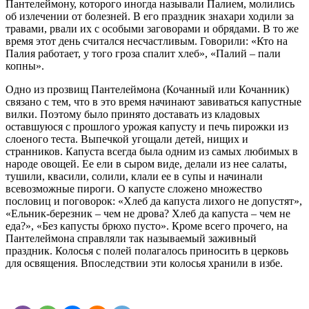
Пантелеймону, которого иногда называли Палием, молились
об излечении от болезней. В его праздник знахари ходили за
травами, рвали их с особыми заговорами и обрядами. В то же
время этот день считался несчастливым. Говорили: «Кто на
Палия работает, у того гроза спалит хлеб», «Палий – пали
копны».
Одно из прозвищ Пантелеймона (Кочанный или Кочанник)
связано с тем, что в это время начинают завиваться капустные
вилки. Поэтому было принято доставать из кладовых
оставшуюся с прошлого урожая капусту и печь пирожки из
слоеного теста. Выпечкой угощали детей, нищих и
странников. Капуста всегда была одним из самых любимых в
народе овощей. Ее ели в сыром виде, делали из нее салаты,
тушили, квасили, солили, клали ее в супы и начинали
всевозможные пироги. О капусте сложено множество
пословиц и поговорок: «Хлеб да капуста лихого не допустят»,
«Ельник-березник – чем не дрова? Хлеб да капуста – чем не
еда?», «Без капусты брюхо пусто». Кроме всего прочего, на
Пантелеймона справляли так называемый заживный
праздник. Колосья с полей полагалось приносить в церковь
для освящения. Впоследствии эти колосья хранили в избе.