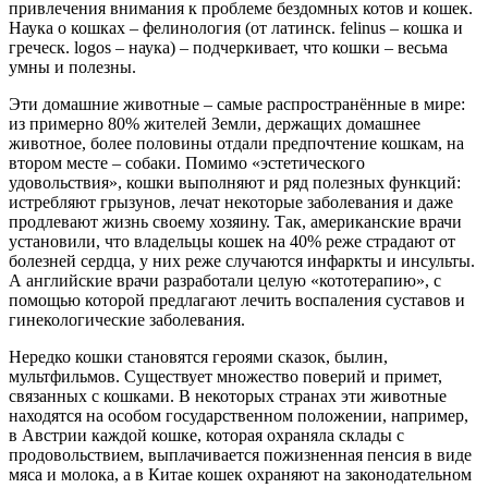
привлечения внимания к проблеме бездомных котов и кошек.
Наука о кошках – фелинология (от латинск. felinus – кошка и
греческ. logos – наука) – подчеркивает, что кошки – весьма
умны и полезны.
Эти домашние животные – самые распространённые в мире:
из примерно 80% жителей Земли, держащих домашнее
животное, более половины отдали предпочтение кошкам, на
втором месте – собаки. Помимо «эстетического
удовольствия», кошки выполняют и ряд полезных функций:
истребляют грызунов, лечат некоторые заболевания и даже
продлевают жизнь своему хозяину. Так, американские врачи
установили, что владельцы кошек на 40% реже страдают от
болезней сердца, у них реже случаются инфаркты и инсульты.
А английские врачи разработали целую «кототерапию», с
помощью которой предлагают лечить воспаления суставов и
гинекологические заболевания.
Нередко кошки становятся героями сказок, былин,
мультфильмов. Существует множество поверий и примет,
связанных с кошками. В некоторых странах эти животные
находятся на особом государственном положении, например,
в Австрии каждой кошке, которая охраняла склады с
продовольствием, выплачивается пожизненная пенсия в виде
мяса и молока, а в Китае кошек охраняют на законодательном