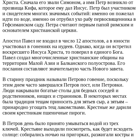
Христа. Сначала его звали Симоном, а имя Петр возникло от
прозвища Кифа, которое ему дал Иисус. Петр был участником
и свидетелем многих значимых событий: именно он пожелал
идти по воде, именно он отрубил ухо рабу первосвященника в
Гефсиманском саду. Петра считают первым папой римским и
основателем христианской церкви.
Апостол Павел не входил в число 12 апостолов, а в юности
участвовал в гонениях на иудеев. Однако, когда он встретил
воскресшего Иисуса Христа, то поверил в единого Бога.
Павел создал многочисленные христианские общины на
территории Малой Азии и Балканского полуострова. Его
послания составляют значительную часть Нового завета.
В старину праздник называли Петрово говение, поскольку
этим днем часто завершался Петров пост, или Петровки.
Люди накрывали богатые столы для бедных соседей и
родственников, нищих и странников. В некоторых местах
была традиция тещам приносить для зятьев сыр, а зятьям –
принародно угощать тещ лакомствами. Крестные же дарили
своим крестникам пшеничные пироги.
В Петров день было принято умываться водой из трех
ключей. Крестьяне выходили посмотреть, как будет всходить
солнце: собирались ночью на пригорках, разжигали костры и