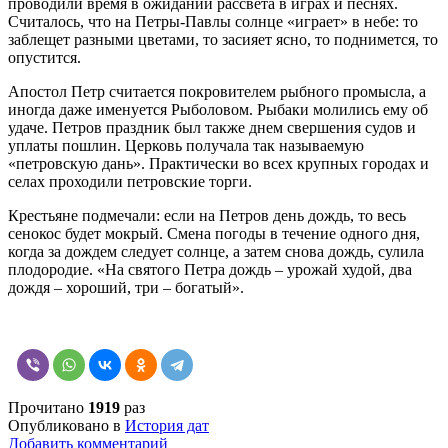
проводили время в ожидании рассвета в играх и песнях.
Считалось, что на Петры-Павлы солнце «играет» в небе: то
заблещет разными цветами, то засияет ясно, то поднимется, то
опустится.
Апостол Петр считается покровителем рыбного промысла, а
иногда даже именуется Рыболовом. Рыбаки молились ему об
удаче. Петров праздник был также днем свершения судов и
уплаты пошлин. Церковь получала так называемую
«петровскую дань». Практически во всех крупных городах и
селах проходили петровские торги.
Крестьяне подмечали: если на Петров день дождь, то весь
сенокос будет мокрый. Смена погоды в течение одного дня,
когда за дождем следует солнце, а затем снова дождь, сулила
плодородие. «На святого Петра дождь – урожай худой, два
дождя – хороший, три – богатый».
Прочитано
1919
раз
Опубликовано в
История дат
Добавить комментарий