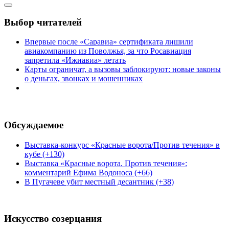
Выбор читателей
Впервые после «Саравиа» сертификата лишили
авиакомпанию из Поволжья, за что Росавиация
запретила «Ижиавиа» летать
Карты ограничат, а вызовы заблокируют: новые законы
о деньгах, звонках и мошенниках
Обсуждаемое
Выставка-конкурс «Красные ворота/Против течения» в
кубе (+130)
Выставка «Красные ворота. Против течения»:
комментарий Ефима Водоноса (+66)
В Пугачеве убит местный десантник (+38)
Искусство созерцания