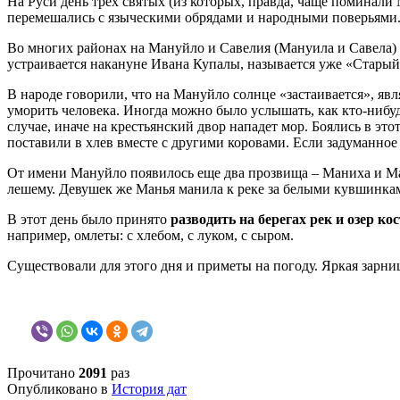
На Руси день трех святых (из которых, правда, чаще поминал
перемешались с языческими обрядами и народными поверьями
Во многих районах на Мануйло и Савелия (Мануила и Савела)
устраивается накануне Ивана Купалы, называется уже «Старый
В народе говорили, что на Мануйло солнце «застаивается», яв
уморить человека. Иногда можно было услышать, как кто-нибуд
случае, иначе на крестьянский двор нападет мор. Боялись в это
поставили в хлев вместе с другими коровами. Если задуманное 
От имени Мануйло появилось еще два прозвища – Маниха и Манья
лешему. Девушек же Манья манила к реке за белыми кувшинками 
В этот день было принято
разводить на берегах рек и озер ко
например, омлеты: с хлебом, с луком, с сыром.
Существовали для этого дня и приметы на погоду. Яркая зарни
Прочитано
2091
раз
Опубликовано в
История дат