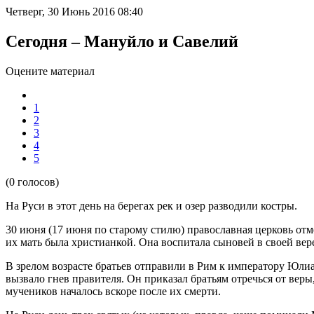
Четверг, 30 Июнь 2016 08:40
Сегодня – Мануйло и Савелий
Оцените материал
1
2
3
4
5
(0 голосов)
На Руси в этот день на берегах рек и озер разводили костры.
30 июня (17 июня по старому стилю) православная церковь отм
их мать была христианкой. Она воспитала сыновей в своей вер
В зрелом возрасте братьев отправили в Рим к императору Юлиа
вызвало гнев правителя. Он приказал братьям отречься от веры
мучеников началось вскоре после их смерти.