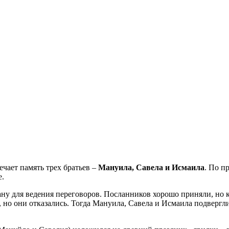
ечает память трех братьев –
Мануила, Савела и Исмаила
. По п
е.
ну для ведения переговоров. Посланников хорошо приняли, но ко
, но они отказались. Тогда Мануила, Савела и Исмаила подвергл