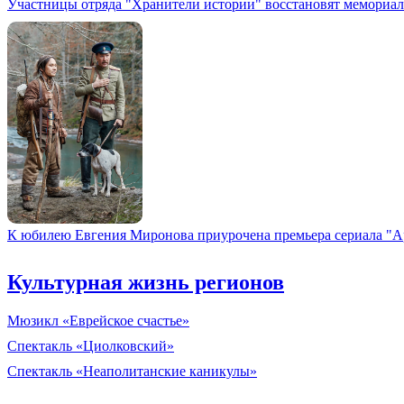
Участницы отряда "Хранители истории" восстановят мемориа
К юбилею Евгения Миронова приурочена премьера сериала "А
Культурная жизнь регионов
Мюзикл «Еврейское счастье»
Спектакль «Циолковский»
Спектакль «Неаполитанские каникулы»