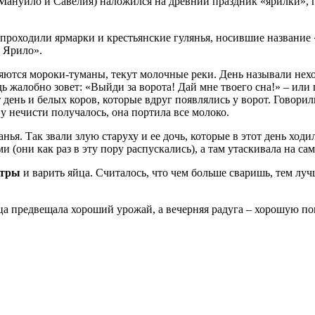
и Мануйло и Савелия) наложился на древний праздник «ярилки»
.
 проходили ярмарки и крестьянские гулянья, носившие названи
 Ярило».
ляются мороки-туманы, текут молочные реки. День называли нехо
ь жалобно зовет: «Выйди за ворота! Дай мне твоего сна!» – или
т день и белых коров, которые вдруг появлялись у ворот. Говорил
у нечисти получалось, она портила все молоко.
. Так звали злую старуху и ее дочь, которые в этот день ходил
(они как раз в эту пору распускались), а там утаскивала на сам
стры
и варить яйца. Считалось, что чем больше сваришь, тем луч
ца предвещала хороший урожай, а вечерняя радуга – хорошую пог