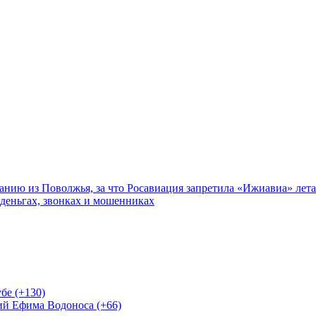
нию из Поволжья, за что Росавиация запретила «Ижиавиа» лета
 деньгах, звонках и мошенниках
бе (+130)
ий Ефима Водоноса (+66)