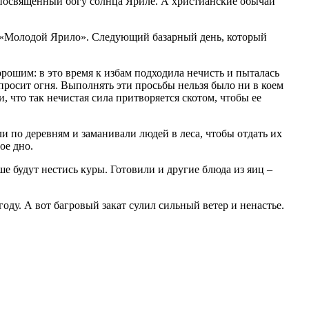
, посвященный богу солнца Яриле. А христианские обычаи
е «Молодой Ярило». Следующий базарный день, который
рошим: в это время к избам подходила нечисть и пыталась
 просит огня. Выполнять эти просьбы нельзя было ни в коем
и, что так нечистая сила притворяется скотом, чтобы ее
и по деревням и заманивали людей в леса, чтобы отдать их
ое дно.
ше будут нестись куры. Готовили и другие блюда из яиц –
оду. А вот багровый закат сулил сильный ветер и ненастье.