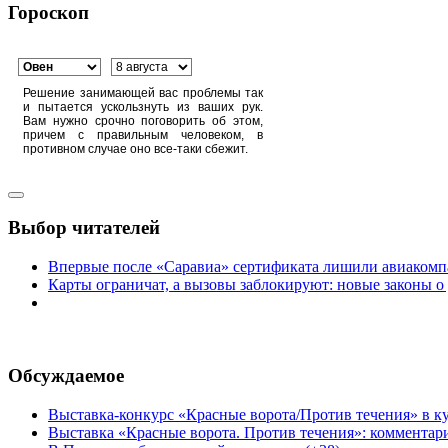
Гороскоп
Решение занимающей вас проблемы так
и пытается ускользнуть из ваших рук.
Вам нужно срочно поговорить об этом,
причем с правильным человеком, в
противном случае оно все-таки сбежит.
Выбор читателей
Впервые после «Саравиа» сертификата лишили авиакомпа
Карты ограничат, а вызовы заблокируют: новые законы о
Обсуждаемое
Выставка-конкурс «Красные ворота/Против течения» в ку
Выставка «Красные ворота. Против течения»: комментар