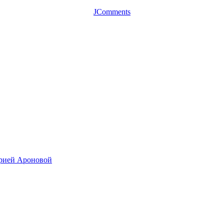
JComments
арией Ароновой