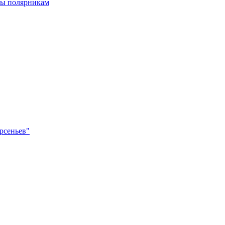
лы полярникам
рсеньев"