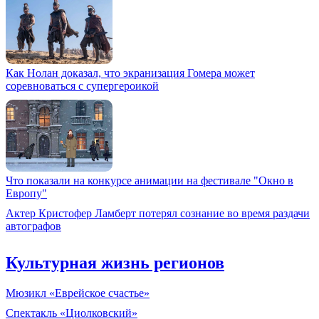
Как Нолан доказал, что экранизация Гомера может
соревноваться с супергероикой
Что показали на конкурсе анимации на фестивале "Окно в
Европу"
Актер Кристофер Ламберт потерял сознание во время раздачи
автографов
Культурная жизнь регионов
Мюзикл «Еврейское счастье»
Спектакль «Циолковский»