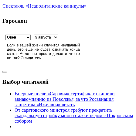
Спектакль «Неаполитанские каникулы»
Гороскоп
Если в вашей жизни случится неудачный
день, это еще не будет означать конца
света. Может вы просто делаете что-то
не так? Оглядитесь.
Выбор читателей
Впервые после «Саравиа» сертификата лишили
авиакомпанию из Поволжья, за что Росавиация
запретила «Ижиавиа» летать
От саратовского минстроя требуют прекратить
скандальную стройку многоэтажки рядом с Покровским
собором