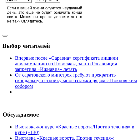
Если в вашей жизни случится неудачный
день, это еще не будет означать конца
света. Может вы просто делаете что-то
не так? Оглядитесь.
Выбор читателей
Впервые после «Саравиа» сертификата лишили
авиакомпанию из Поволжья, за что Росавиация
запретила «Ижиавиа» летать
От саратовского минстроя требуют прекратить
скандальную стройку многоэтажки рядом с Покровским
собором
Обсуждаемое
Выставка-конкурс «Красные ворота/Против течения» в
кубе (+130)
Выставка «Красные ворота. Против течения»: