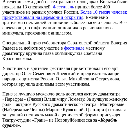
В течение семи дней на театральных площадках Вольска были
показаны 13 спектаклей.
Фестиваль
принял более 400
участников из разных уголков России.
Более 10 тысяч человек
присутствовали на церемонии открытия
. Ежедневно
зрителями спектаклей становились более тысячи человек. Все
спектакли, по информации чиновников регионального
минкульта, проходили с аншлагом.
Специальный приз губернатора Саратовской области Валерия
Радаева за дебютное участие в
фестивале
местному
драмтеатру вручила глава облминкульта Светлана
Краснощекова.
Участников и зрителей фестиваля приветствовали его арт-
директор Олег Семенович Лоевский и председатель жюри
народная артистка России Ольга Михайловна Остроумова,
которая вручила дипломы всем участникам.
Приз за лучшую мужскую роль достался актеру драмтеатра
«Парафраз» (Глазов) Владимиру Ломаеву. За лучшую женскую
роль – актрисе Русского драматического театра «Мастеровые»
(Набережные Челны) Марине Кулясовой. Гран-при фестиваля
за лучший спектакль малой сценической формы присужден
Театру-студии «Грань» из Новокуйбышевска за
«Корабль
дураков»
.