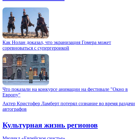
Как Нолан доказал, что экранизация Гомера может
соревноваться с супергероикой
Что показали на конкурсе анимации на фестивале "Окно в
Европу"
Актер Кристофер Ламберт потерял сознание во время раздачи
автографов
Культурная жизнь регионов
Мюзикл «Еврейское счастье»