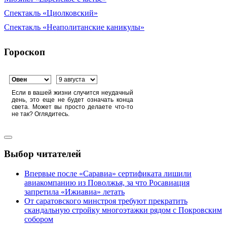
Спектакль «Циолковский»
Спектакль «Неаполитанские каникулы»
Гороскоп
Если в вашей жизни случится неудачный
день, это еще не будет означать конца
света. Может вы просто делаете что-то
не так? Оглядитесь.
Выбор читателей
Впервые после «Саравиа» сертификата лишили
авиакомпанию из Поволжья, за что Росавиация
запретила «Ижиавиа» летать
От саратовского минстроя требуют прекратить
скандальную стройку многоэтажки рядом с Покровским
собором