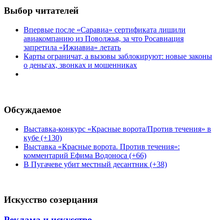
Выбор читателей
Впервые после «Саравиа» сертификата лишили
авиакомпанию из Поволжья, за что Росавиация
запретила «Ижиавиа» летать
Карты ограничат, а вызовы заблокируют: новые законы
о деньгах, звонках и мошенниках
Обсуждаемое
Выставка-конкурс «Красные ворота/Против течения» в
кубе (+130)
Выставка «Красные ворота. Против течения»:
комментарий Ефима Водоноса (+66)
В Пугачеве убит местный десантник (+38)
Искусство созерцания
Реклама и искусство