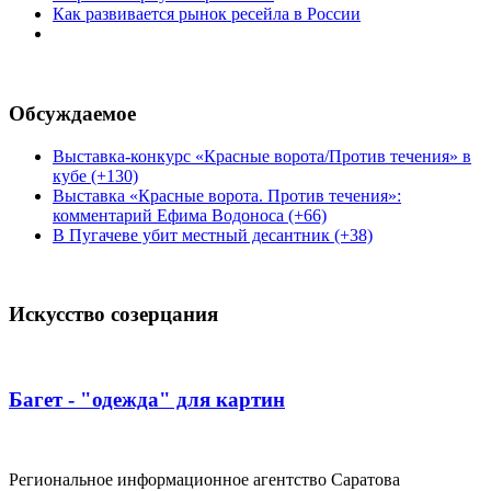
Как развивается рынок ресейла в России
Обсуждаемое
Выставка-конкурс «Красные ворота/Против течения» в
кубе (+130)
Выставка «Красные ворота. Против течения»:
комментарий Ефима Водоноса (+66)
В Пугачеве убит местный десантник (+38)
Искусство созерцания
Багет - "одежда" для картин
Региональное информационное агентство Саратова