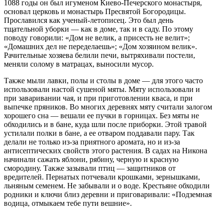
1088 годы он был игуменом Киево-Печерского монастыря,
основал церковь и монастырь Пресвятой Богородицы.
Прославился как ученый-летописец. Это был день
тщательной уборки — как в доме, так и в саду. По этому
поводу говорили: «Дом не велик, а присесть не велит»;
«Домашних дел не переделаешь»; «Дом хозяином велик».
Рачительные хозяева белили печи, вытряхивали постели,
меняли солому в матрацах, выносили мусор.
Также мыли лавки, полы и столы в доме — для этого часто
использовали настой сушеной мяты. Мяту использовали и
при заваривании чая, и при приготовлении кваса, и при
выпечке пряников. Во многих деревнях мяту считали залогом
хорошего сна — вешали ее пучки в горницах. Без мяты не
обходились и в бане, куда шли после приборки. Этой травой
устилали полки в бане, а ее отваром поддавали пару. Так
делали не только из-за приятного аромата, но и из-за
антисептических свойств этого растения. В садах на Никона
начинали сажать яблони, рябину, черную и красную
смородину. Также зазывали птиц — защитников от
вредителей. Пернатых потчевали крошками, зернышками,
льняным семенем. Не забывали и о воде. Крестьяне обходили
родники и ключи близ деревни и приговаривали: «Подземная
водица, отмыкаем тебе пути вешние».