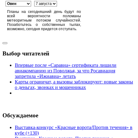
Планы на сегодняшний день будут по
всей вероятности поломаны
метеоритным потоком случайностей.
Позаботьтесь о собственных тылах,
возможно, сегодня придется отступать.
Выбор читателей
Впервые после «Саравиа» сертификата лишили
авиакомпанию из Поволжья, за что Росавиация
запретила «Ижиавиа» летать
Карты ограничат, а вызовы заблокируют: новые законы
о деньгах, звонках и мошенниках
Обсуждаемое
Выставка-конкурс «Красные ворота/Против течения» в
кубе (+130)