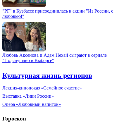
"РГ" в Кузбассе присоединилась к акции "Из России, с
любовью!"
Любовь Аксенова и Адам Нехай сыграют в сериале
"Подслушано в Выборге"
Культурная жизнь регионов
Лекция-кинопоказ «Семейное счастие»
Выставка «Лики России»
Опера «Любовный напиток»
Гороскоп