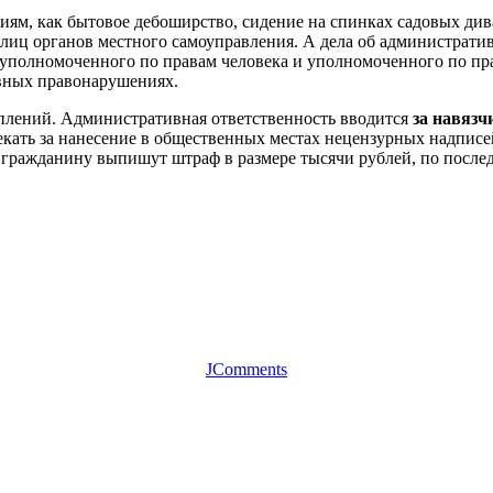
м, как бытовое дебоширство, сидение на спинках садовых дива
х лиц органов местного самоуправления. А дела об администра
 уполномоченного по правам человека и уполномоченного по прав
ивных правонарушениях.
уплений. Административная ответственность вводится
за навязч
екать за нанесение в общественных местах нецензурных надписе
гражданину выпишут штраф в размере тысячи рублей, по послед
JComments