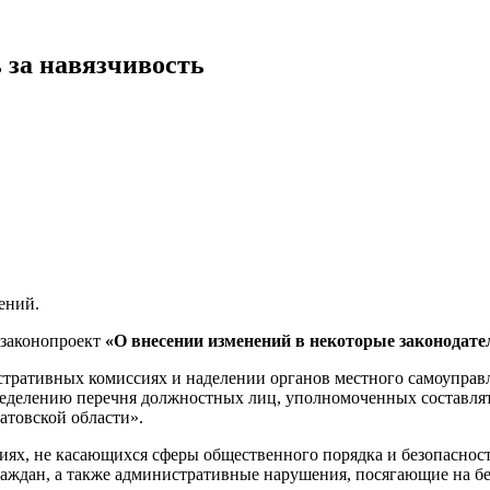
 за навязчивость
ений.
 законопроект
«О внесении изменений в некоторые законодате
стративных комиссиях и наделении органов местного самоупра
ределению перечня должностных лиц, уполномоченных составля
товской области».
ях, не касающихся сферы общественного порядка и безопасност
раждан, а также административные нарушения, посягающие на б