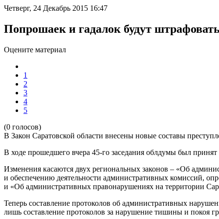
Четверг, 24 Декабрь 2015 16:47
Попрошаек и гадалок будут штрафовать
Оцените материал
1
2
3
4
5
(0 голосов)
В Закон Саратовской области внесены новые составы преступл
В ходе прошедшего вчера 45-го заседания облдумы был принят
Изменения касаются двух региональных законов – «Об админи
и обеспечению деятельности административных комиссий, оп
и «Об административных правонарушениях на территории Сара
Теперь составление протоколов об административных нарушени
лишь составление протоколов за нарушение тишины и покоя г