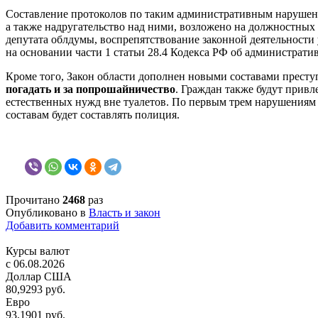
Составление протоколов по таким административным нарушения
а также надругательство над ними, возложено на должностны
депутата облдумы, воспрепятствование законной деятельности
на основании части 1 статьи 28.4 Кодекса РФ об администрат
Кроме того, Закон области дополнен новыми составами прест
погадать и за попрошайничество
. Граждан также будут привл
естественных нужд вне туалетов. По первым трем нарушениям 
составам будет составлять полиция.
Прочитано
2468
раз
Опубликовано в
Власть и закон
Добавить комментарий
Курсы валют
c 06.08.2026
Доллар США
80,9293 руб.
Евро
93,1901 руб.