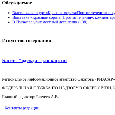
Обсуждаемое
Выставка-конкурс «Красные ворота/Против течения» в ку
Выставка «Красные ворота. Против течения»: комментар
В Пугачеве убит местный десантник (+38)
Искусство созерцания
Багет - "одежда" для картин
Региональное информационное агентство Саратова «РИАСАР».
ФЕДЕРАЛЬНАЯ СЛУЖБА ПО НАДЗОРУ В СФЕРЕ СВЯЗ
Главный редактор: Ракчеев А.В.
Контакты редакции