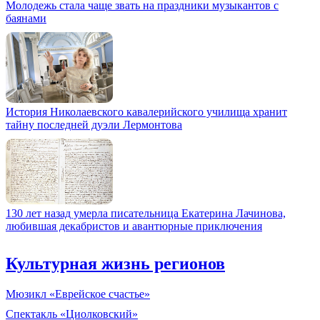
Молодежь стала чаще звать на праздники музыкантов с
баянами
История Николаевского кавалерийского училища хранит
тайну последней дуэли Лермонтова
130 лет назад умерла писательница Екатерина Лачинова,
любившая декабристов и авантюрные приключения
Культурная жизнь регионов
Мюзикл «Еврейское счастье»
Спектакль «Циолковский»