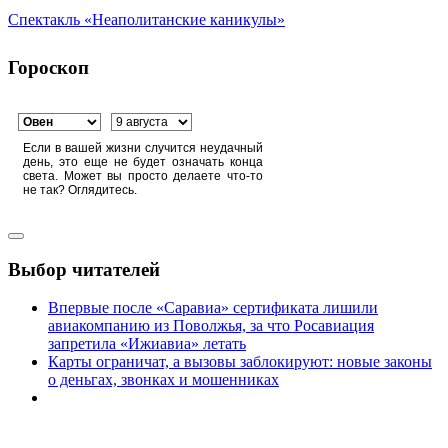
Спектакль «Неаполитанские каникулы»
Гороскоп
Если в вашей жизни случится неудачный
день, это еще не будет означать конца
света. Может вы просто делаете что-то
не так? Оглядитесь.
Выбор читателей
Впервые после «Саравиа» сертификата лишили
авиакомпанию из Поволжья, за что Росавиация
запретила «Ижиавиа» летать
Карты ограничат, а вызовы заблокируют: новые законы
о деньгах, звонках и мошенниках