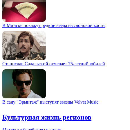
В Минске покажут редкие веера из слоновой кости
Станислав Садальский отмечает 75-летний юбилей
В саду "Эрмитаж" выступят звезды Velvet Music
Культурная жизнь регионов
Мюзикл «Еврейское счастье»