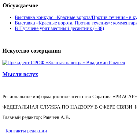
Обсуждаемое
Выставка-конкурс «Красные ворота/Против течения» в ку
Выставка «Красные ворота. Против течения»: комментар
В Пугачеве убит местный десантник (+38)
Искусство созерцания
Мысли вслух
Региональное информационное агентство Саратова «РИАСАР».
ФЕДЕРАЛЬНАЯ СЛУЖБА ПО НАДЗОРУ В СФЕРЕ СВЯЗ
Главный редактор: Ракчеев А.В.
Контакты редакции