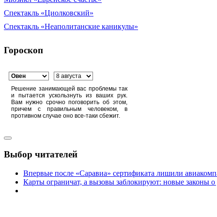
Спектакль «Циолковский»
Спектакль «Неаполитанские каникулы»
Гороскоп
Решение занимающей вас проблемы так
и пытается ускользнуть из ваших рук.
Вам нужно срочно поговорить об этом,
причем с правильным человеком, в
противном случае оно все-таки сбежит.
Выбор читателей
Впервые после «Саравиа» сертификата лишили авиакомпа
Карты ограничат, а вызовы заблокируют: новые законы о