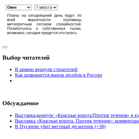
Планы на сегодняшний день будут по
всей вероятности поломаны
метеоритным потоком случайностей.
Позаботьтесь о собственных тылах,
возможно, сегодня придется отступать.
Выбор читателей
В армию вернули строителей
Как развивается рынок ресейла в России
Обсуждаемое
Выставка-конкурс «Красные ворота/Против течения» в ку
Выставка «Красные ворота. Против течения»: комментар
В Пугачеве убит местный десантник (+38)