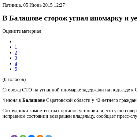
Пятница, 05 Июнь 2015 12:27
В Балашове сторож угнал иномарку и уе
Оцените материал
1
2
3
4
5
(0 голосов)
Сторожа СТО на угнанной иномарке задержали на подъезде к С
4 июня в
Балашов
е
Саратовской области
у
42-летн
его граждан
Сотрудники компетентных органов
установ
или
, что угон сов
исправном состоянии возвращен владельцу,
сообщает пресс-сл