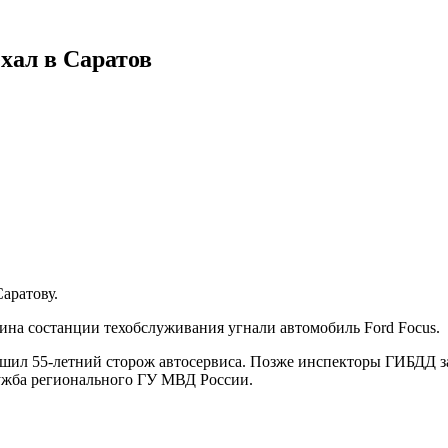
хал в Саратов
аратову.
ина со
станции техобслуживания
угнали автомобиль
Ford Focus.
ершил 55-летний сторож автосервиса. Позже
инспекторы
ГИБДД з
ужба регионального ГУ МВД России.