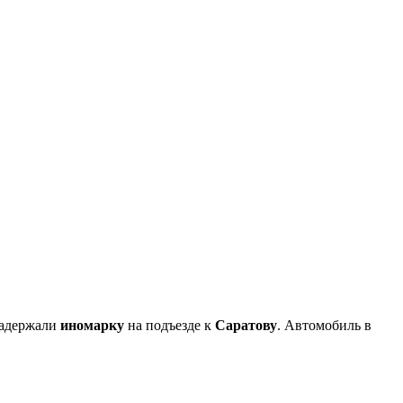
адержали
иномарку
на подъезде к
Саратову
.
А
втомобиль в