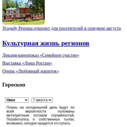
Усадьбу Репина откроют для посетителей в середине августа
Культурная жизнь регионов
Лекция-кинопоказ «Семейное счастие»
Выставка «Лики России»
Опера «Любовный напиток»
Гороскоп
Планы на сегодняшний день будут по
всей вероятности поломаны
метеоритным потоком случайностей.
Позаботьтесь о собственных тылах,
возможно, сегодня придется отступать.