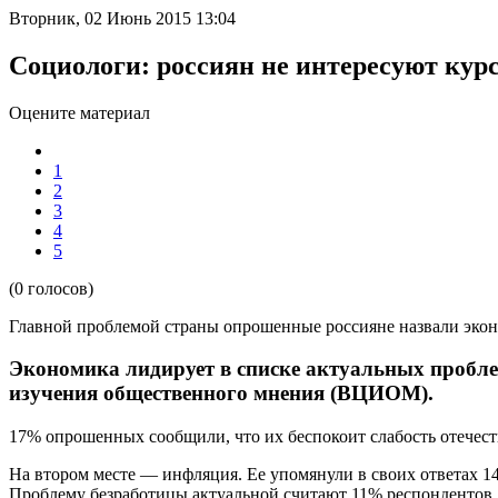
Вторник, 02 Июнь 2015 13:04
Социологи: россиян не интересуют курс
Оцените материал
1
2
3
4
5
(0 голосов)
Главной проблемой страны опрошенные россияне назвали экон
Экономика лидирует в списке актуальных пробле
изучения общественного мнения (ВЦИОМ).
17
%
опрошенных
сообщили, что их беспокоит слабость отечес
На втором месте — инфляция. Ее упомянули в своих ответах 1
Проблему безработицы актуальной считают 11% респондентов,