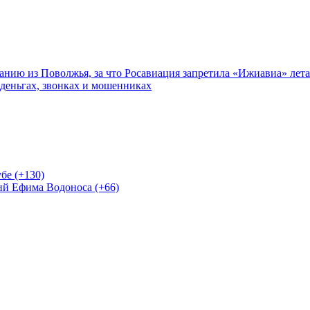
нию из Поволжья, за что Росавиация запретила «Ижиавиа» лета
 деньгах, звонках и мошенниках
бе (+130)
ий Ефима Водоноса (+66)