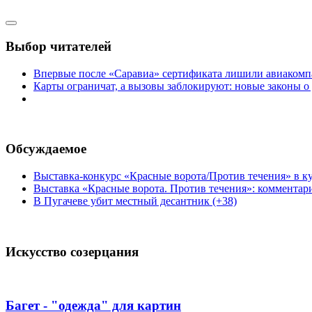
Выбор читателей
Впервые после «Саравиа» сертификата лишили авиакомпа
Карты ограничат, а вызовы заблокируют: новые законы о
Обсуждаемое
Выставка-конкурс «Красные ворота/Против течения» в ку
Выставка «Красные ворота. Против течения»: комментар
В Пугачеве убит местный десантник (+38)
Искусство созерцания
Багет - "одежда" для картин