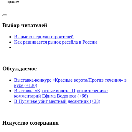
прахом.
Выбор читателей
В армию вернули строителей
Как развивается рынок ресейла в России
Обсуждаемое
Выставка-конкурс «Красные ворота/Против течения» в
кубе (+130)
Выставка «Красные ворота. Против течения»:
комментарий Ефима Водоноса (+66)
В Пугачеве убит местный десантник (+38)
Искусство созерцания