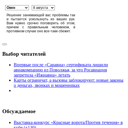
Решение занимающей вас проблемы так
и пытается ускользнуть из ваших рук.
Вам нужно срочно поговорить об этом,
причем с правильным человеком, в
противном случае оно все-таки сбежит.
Выбор читателей
Впервые после «Саравиа» сертификата лишили
авиакомпанию из Поволжья, за что Росавиация
запретила «Ижиавиа» летать
Карты ограничат, а вызовы заблокируют: новые законы
о деньгах, звонках и мошенниках
Обсуждаемое
Выставка-конкурс «Красные ворота/Против течения» в
кубе (+130)