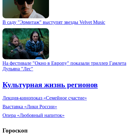
В саду "Эрмитаж" выступят звезды Velvet Music
На фестивале "Окно в Европу" показали триллер Гамлета
Дульяна "Лес"
Культурная жизнь регионов
Лекция-кинопоказ «Семейное счастие»
Выставка «Лики России»
Опера «Любовный напиток»
Гороскоп