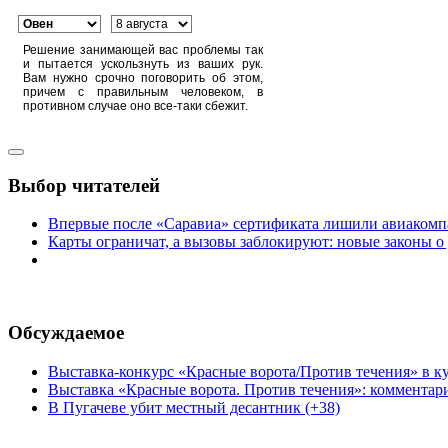
Решение занимающей вас проблемы так
и пытается ускользнуть из ваших рук.
Вам нужно срочно поговорить об этом,
причем с правильным человеком, в
противном случае оно все-таки сбежит.
Выбор читателей
Впервые после «Саравиа» сертификата лишили авиакомпа
Карты ограничат, а вызовы заблокируют: новые законы о
Обсуждаемое
Выставка-конкурс «Красные ворота/Против течения» в ку
Выставка «Красные ворота. Против течения»: комментар
В Пугачеве убит местный десантник (+38)