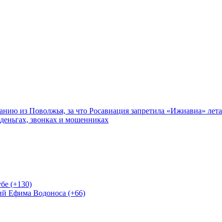
нию из Поволжья, за что Росавиация запретила «Ижиавиа» лета
 деньгах, звонках и мошенниках
бе (+130)
ий Ефима Водоноса (+66)