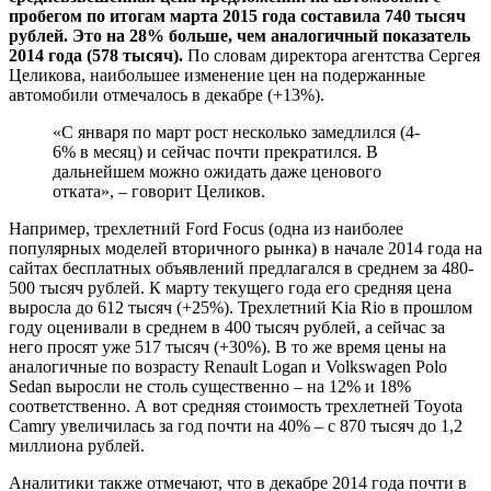
пробегом по итогам марта 2015 года составила 740 тысяч
рублей. Это на 28% больше, чем аналогичный показатель
2014 года (578 тысяч).
По словам директора агентства Сергея
Целикова, наибольшее изменение цен на подержанные
автомобили отмечалось в декабре (+13%).
«С января по март рост несколько замедлился (4-
6% в месяц) и сейчас почти прекратился. В
дальнейшем можно ожидать даже ценового
отката», – говорит Целиков.
Например, трехлетний Ford Focus (одна из наиболее
популярных моделей вторичного рынка) в начале 2014 года на
сайтах бесплатных объявлений предлагался в среднем за 480-
500 тысяч рублей. К марту текущего года его средняя цена
выросла до 612 тысяч (+25%). Трехлетний Kia Rio в прошлом
году оценивали в среднем в 400 тысяч рублей, а сейчас за
него просят уже 517 тысяч (+30%). В то же время цены на
аналогичные по возрасту Renault Logan и Volkswagen Polo
Sedan выросли не столь существенно – на 12% и 18%
соответственно. А вот средняя стоимость трехлетней Toyota
Camry увеличилась за год почти на 40% – с 870 тысяч до 1,2
миллиона рублей.
Аналитики также отмечают, что в декабре 2014 года почти в