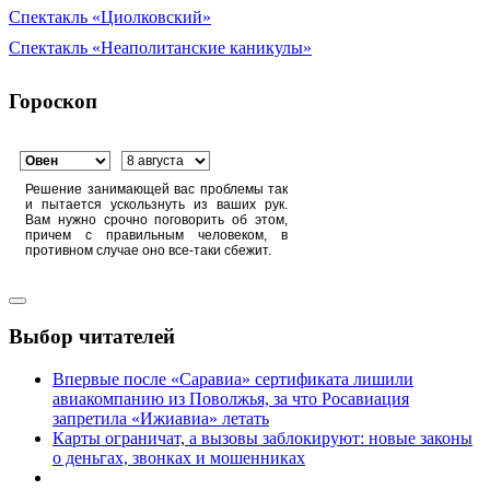
Спектакль «Циолковский»
Спектакль «Неаполитанские каникулы»
Гороскоп
Решение занимающей вас проблемы так
и пытается ускользнуть из ваших рук.
Вам нужно срочно поговорить об этом,
причем с правильным человеком, в
противном случае оно все-таки сбежит.
Выбор читателей
Впервые после «Саравиа» сертификата лишили
авиакомпанию из Поволжья, за что Росавиация
запретила «Ижиавиа» летать
Карты ограничат, а вызовы заблокируют: новые законы
о деньгах, звонках и мошенниках