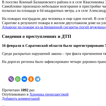
В поселке Конный Балашовского района и в селе Квасниковка 
Самойловке произошло небольшое возгорание в пристройке час
полыхал на площади в 64 квадратных метра, а в селе Александ
На пожарах пострадали два человека и еще один погиб. В селе
Саратове в результате пожара в жилом двухэтажном доме на ул
Аткарске на пожаре из-за брошенной сигареты погиб мужчина
Сведения о преступлениях и ДТП
16 февраля в Саратовской области было зарегистрировано 5
Среди раскрытых нарушений закона – три факта причинения тяж
На дорогах региона было зафиксировано четыре
дорожно-транс
Прочитано
1092
раз
Опубликовано в
Хроника происшествий
Добавить комментарий