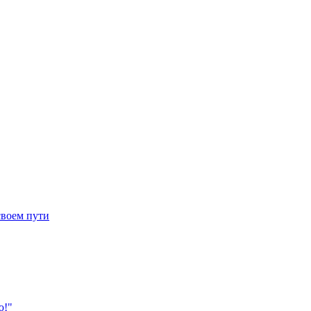
своем пути
ю!"