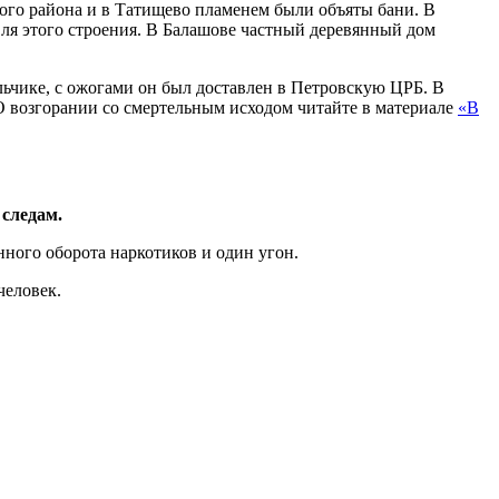
кого района и в Татищево пламенем были объяты бани. В
ля этого строения. В Балашове частный деревянный дом
альчике, с ожогами он был доставлен в Петровскую ЦРБ. В
 О возгорании со смертельным исходом читайте в материале
«В
 следам.
онного оборота наркотиков и один угон.
человек.