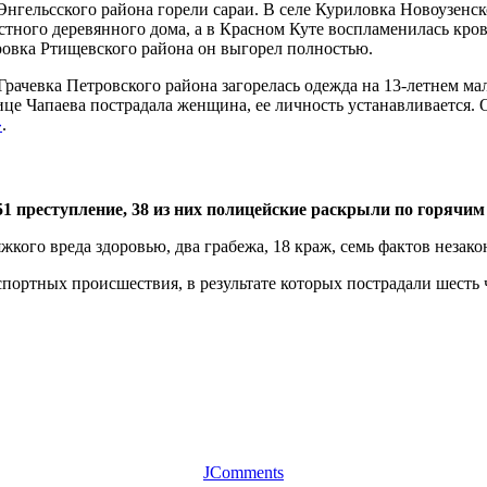
Энгельсского района горели сараи. В селе Куриловка Новоузенс
тного деревянного дома, а в Красном Куте воспламенилась кров
ровка Ртищевского района он выгорел полностью.
 Грачевка Петровского района загорелась одежда на 13-летнем м
ице Чапаева пострадала женщина, ее личность устанавливается.
»
.
1 преступление, 38 из них полицейские раскрыли по горячим
кого вреда здоровью, два грабежа, 18 краж, семь фактов незак
портных происшествия, в результате которых пострадали шесть 
JComments