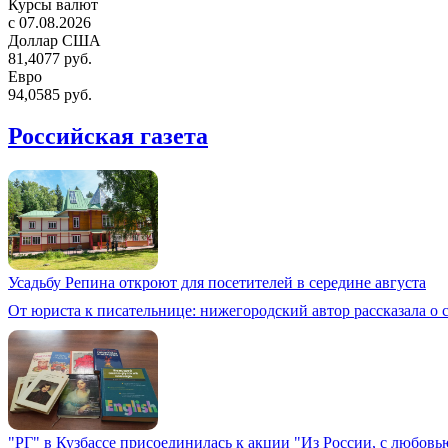
Курсы валют
c 07.08.2026
Доллар США
81,4077 руб.
Евро
94,0585 руб.
Российская газета
Усадьбу Репина откроют для посетителей в середине августа
От юриста к писательнице: нижегородский автор рассказала о 
"РГ" в Кузбассе присоединилась к акции "Из России, с любовь