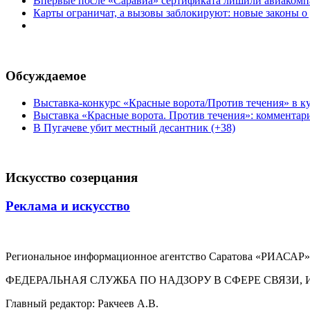
Впервые после «Саравиа» сертификата лишили авиакомпа
Карты ограничат, а вызовы заблокируют: новые законы о
Обсуждаемое
Выставка-конкурс «Красные ворота/Против течения» в ку
Выставка «Красные ворота. Против течения»: комментар
В Пугачеве убит местный десантник (+38)
Искусство созерцания
Реклама и искусство
Региональное информационное агентство Саратова «РИАСАР».
ФЕДЕРАЛЬНАЯ СЛУЖБА ПО НАДЗОРУ В СФЕРЕ СВЯЗ
Главный редактор: Ракчеев А.В.