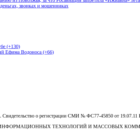
нию из Поволжья, за что Росавиация запретила «Ижиавиа» лета
 деньгах, звонках и мошенниках
бе (+130)
ий Ефима Водоноса (+66)
 Свидетельство о регистрации СМИ № ФС77-45850 от 19.07.11
И, ИНФОРМАЦИОННЫХ ТЕХНОЛОГИЙ И МАССОВЫХ КОМ