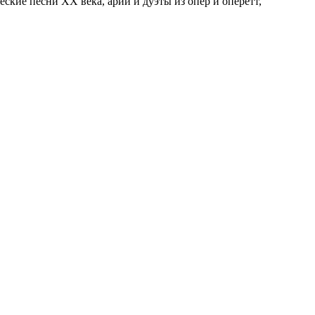
ческие песни
XX
века, арии и дуэты из опер и оперетт,