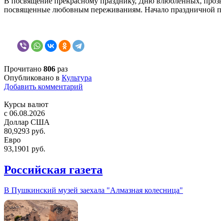
В посвящение прекрасному празднику, Дню влюбленных, проз
посвященные любовным переживаниям. Начало праздничной пр
Прочитано
806
раз
Опубликовано в
Культура
Добавить комментарий
Курсы валют
c 06.08.2026
Доллар США
80,9293 руб.
Евро
93,1901 руб.
Российская газета
В Пушкинский музей заехала "Алмазная колесница"