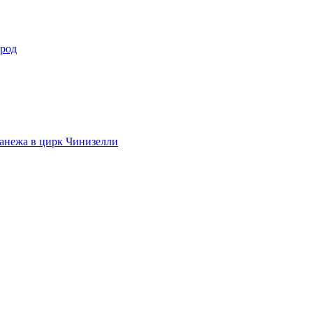
ород
анежа в цирк Чинизелли