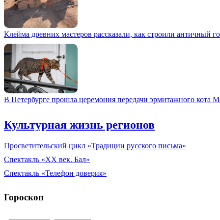
Клейма древних мастеров рассказали, как строили античный г
В Петербурге прошла церемония передачи эрмитажного кота М
Культурная жизнь регионов
Просветительский цикл «Традиции русского письма»
Спектакль «XX век. Бал»
Спектакль «Телефон доверия»
Гороскоп