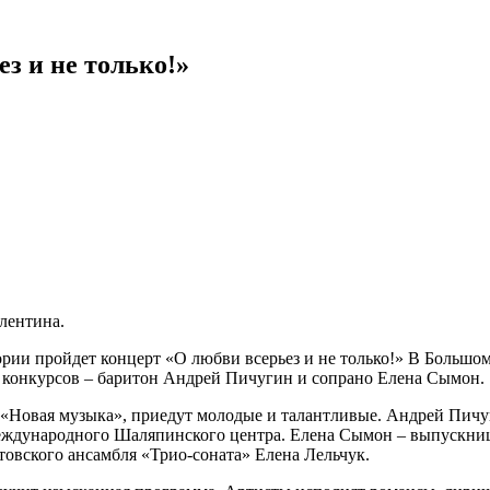
з и не только!»
лентина.
ории пройдет концерт «О любви всерьез и не только!» В Большом
конкурсов – баритон Андрей Пичугин и сопрано Елена Сымон.
«Новая музыка», приедут молодые и талантливые. Андрей Пичуги
еждународного Шаляпинского центра. Елена Сымон – выпускниц
товского ансамбля «Трио-соната» Елена Лельчук.