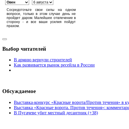
Сосредоточьте свои силы на одном
вопросе, только в этом случае день не
пройдет даром. Малейшее отвлечение в
сторону - и все ваши усилия пойдут
прахом.
Выбор читателей
В армию вернули строителей
Как развивается рынок ресейла в России
Обсуждаемое
Выставка-конкурс «Красные ворота/Против течения» в ку
Выставка «Красные ворота. Против течения»: комментар
В Пугачеве убит местный десантник (+38)