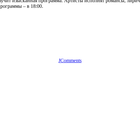
вучит изысканная программа. Артисты исполнят романсы, лири
ограммы – в 18:00.
JComments