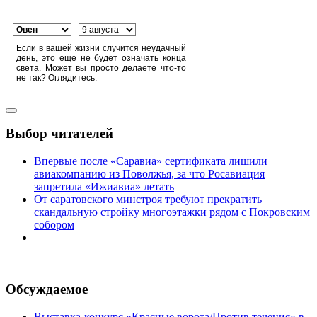
Если в вашей жизни случится неудачный
день, это еще не будет означать конца
света. Может вы просто делаете что-то
не так? Оглядитесь.
Выбор читателей
Впервые после «Саравиа» сертификата лишили
авиакомпанию из Поволжья, за что Росавиация
запретила «Ижиавиа» летать
От саратовского минстроя требуют прекратить
скандальную стройку многоэтажки рядом с Покровским
собором
Обсуждаемое
Выставка-конкурс «Красные ворота/Против течения» в