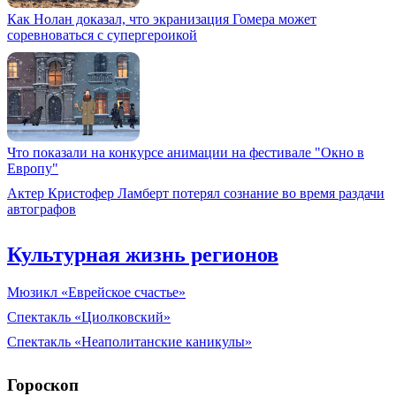
Как Нолан доказал, что экранизация Гомера может
соревноваться с супергероикой
Что показали на конкурсе анимации на фестивале "Окно в
Европу"
Актер Кристофер Ламберт потерял сознание во время раздачи
автографов
Культурная жизнь регионов
Мюзикл «Еврейское счастье»
Спектакль «Циолковский»
Спектакль «Неаполитанские каникулы»
Гороскоп