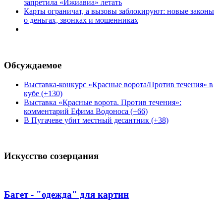
запретила «Ижиавиа» летать
Карты ограничат, а вызовы заблокируют: новые законы
о деньгах, звонках и мошенниках
Обсуждаемое
Выставка-конкурс «Красные ворота/Против течения» в
кубе (+130)
Выставка «Красные ворота. Против течения»:
комментарий Ефима Водоноса (+66)
В Пугачеве убит местный десантник (+38)
Искусство созерцания
Багет - "одежда" для картин