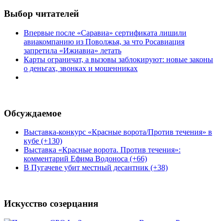
Выбор читателей
Впервые после «Саравиа» сертификата лишили
авиакомпанию из Поволжья, за что Росавиация
запретила «Ижиавиа» летать
Карты ограничат, а вызовы заблокируют: новые законы
о деньгах, звонках и мошенниках
Обсуждаемое
Выставка-конкурс «Красные ворота/Против течения» в
кубе (+130)
Выставка «Красные ворота. Против течения»:
комментарий Ефима Водоноса (+66)
В Пугачеве убит местный десантник (+38)
Искусство созерцания