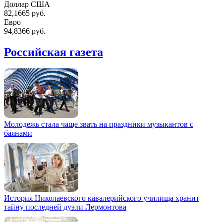
Доллар США
82,1665 руб.
Евро
94,8366 руб.
Российская газета
Молодежь стала чаще звать на праздники музыкантов с
баянами
История Николаевского кавалерийского училища хранит
тайну последней дуэли Лермонтова