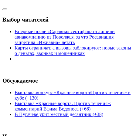
Выбор читателей
Впервые после «Саравиа» сертификата лишили
авиакомпанию из Поволжья, за что Росавиация
запретила «Ижиавиа» летать
Карты ограничат, а вызовы заблокируют: новые законы
о деньгах, звонках и мошенниках
Обсуждаемое
Выставка-конкурс «Красные ворота/Против течения» в
кубе (+130)
Выставка «Красные ворота. Против течения»:
комментарий Ефима Водоноса (+66)
В Пугачеве убит местный десантник (+38)