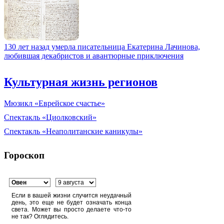
130 лет назад умерла писательница Екатерина Лачинова,
любившая декабристов и авантюрные приключения
Культурная жизнь регионов
Мюзикл «Еврейское счастье»
Спектакль «Циолковский»
Спектакль «Неаполитанские каникулы»
Гороскоп
Если в вашей жизни случится неудачный
день, это еще не будет означать конца
света. Может вы просто делаете что-то
не так? Оглядитесь.