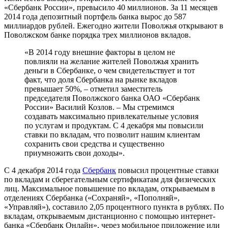
«Сбербанк России», превысило 40 миллионов. За 11 месяцев
2014 года депозитный портфель банка вырос до 587
миллиардов рублей. Ежегодно жители Поволжья открывают в
Поволжском банке порядка трех миллионов вкладов.
«В 2014 году внешние факторы в целом не
повлияли на желание жителей Поволжья хранить
деньги в Сбербанке, о чем свидетельствует и тот
факт, что доля Сбербанка на рынке вкладов
превышает 50%, – отметил заместитель
председателя Поволжского банка ОАО «Сбербанк
России» Василий Козлов. – Мы стремимся
создавать максимально привлекательные условия
по услугам и продуктам. С 4 декабря мы повысили
ставки по вкладам, что позволит нашим клиентам
сохранить свои средства и существенно
приумножить свои доходы».
С 4 декабря 2014 года
Сбербанк
повысил процентные ставки
по вкладам и сберегательным сертификатам для физических
лиц. Максимальное повышение по вкладам, открываемым в
отделениях Сбербанка («Сохраняй», «Пополняй»,
«Управляй»), составило 2,05 процентного пункта в рублях. По
вкладам, открываемым дистанционно с помощью интернет-
банка «Сбербанк Онлайн», через мобильное приложение или