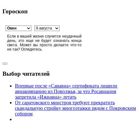
Гороскоп
Если в вашей жизни случится неудачный
день, это еще не будет означать конца
света. Может вы просто делаете что-то
не так? Оглядитесь.
Выбор читателей
Впервые после «Саравиа» сертификата лишили
авиакомпанию из Поволжья, за что Росавиация
запретила «Ижиавиа» летать
От саратовского минстроя требуют прекратить
скандальную стройку многоэтажки рядом с Покровским
собором