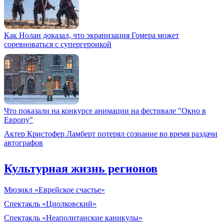
Как Нолан доказал, что экранизация Гомера может
соревноваться с супергероикой
Что показали на конкурсе анимации на фестивале "Окно в
Европу"
Актер Кристофер Ламберт потерял сознание во время раздачи
автографов
Культурная жизнь регионов
Мюзикл «Еврейское счастье»
Спектакль «Циолковский»
Спектакль «Неаполитанские каникулы»