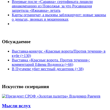
Впервые после «Саравиа» сертификата лишили
авиакомпанию из Поволжья, за что Росавиация
запретила «Ижиавиа» летать
Карты ограничат, а вызовы заблокируют: новые законы
о деньгах, звонках и мошенниках
Обсуждаемое
Выставка-конкурс «Красные ворота/Против течения» в
кубе (+130)
Выставка «Красные ворота. Против течения»:
комментарий Ефима Водоноса (+66)
В Пугачеве убит местный десантник (+38)
Искусство созерцания
Мысли вслух