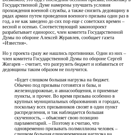
Государственной Думе намерены улучшить условия
прохождения военной службы, а также снизить дедовщину в
рядах армии путем проведения военного призыва один раз в
год, а не как заведено до сих пор еще с советских времен –
весной и осенью. Соответствующий законопроект
разрабатывает единоросс, член комитета Государственной
Думы по обороне Алексей Журавлев, сообщает газета
«Известия».
Но у проекта сразу же нашлись противники. Один из них –
член комитета Государственной Думы по обороне Сергей
Жигарев – считает, что разгрузить бюджет и избавиться от
дедовщины таким образом не получится.
«Будет слишком большая нагрузка на бюджет.
Обычно под призывы готовятся и базы, и
железнодорожные, и авиасообщения, и приемные
пункты, и прочее. Во время призыва особенно в
крупных муниципальных образованиях и городах,
поскольку всех призывников свозят в один пункт
распределения, и так наблюдается большая
скученность, – объясняет свою позицию
парламентарий. – Поэтому я считаю, что
одновременно призывать полмиллиона человек –
слишком большая единовременная нагрузка на