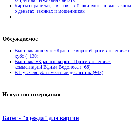
запретила «Ижиавиа» летать
Карты ограничат, а вызовы заблокируют: новые законы
о деньгах, звонках и мошенниках
Обсуждаемое
Выставка-конкурс «Красные ворота/Против течения» в
кубе (+130)
Выставка «Красные ворота. Против течения»:
комментарий Ефима Водоноса (+66)
В Пугачеве убит местный десантник (+38)
Искусство созерцания
Багет - "одежда" для картин