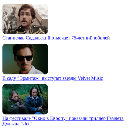
Станислав Садальский отмечает 75-летний юбилей
В саду "Эрмитаж" выступят звезды Velvet Music
На фестивале "Окно в Европу" показали триллер Гамлета
Дульяна "Лес"