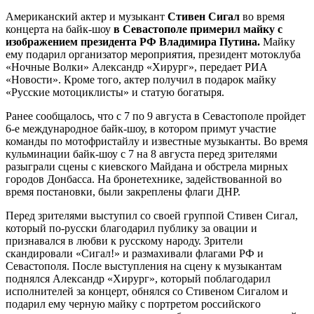
Американский актер и музыкант
Стивен Сигал
во время
концерта на байк-шоу
в Севастополе примерил майку с
изображением президента РФ Владимира Путина.
Майку
ему подарил организатор мероприятия, президент мотоклуба
«Ночные Волки» Александр «Хирург», передает РИА
«Новости». Кроме того, актер получил в подарок майку
«Русские мотоциклисты» и статую богатыря.
Ранее сообщалось, что с 7 по 9 августа в Севастополе пройдет
6-е международное байк-шоу, в котором примут участие
команды по мотофристайлу и известные музыканты. Во время
кульминации байк-шоу с 7 на 8 августа перед зрителями
разыграли сцены с киевского Майдана и обстрела мирных
городов Донбасса. На бронетехнике, задействованной во
время постановки, были закреплены флаги ДНР.
Перед зрителями выступил со своей группой Стивен Сигал,
который по-русски благодарил публику за овации и
признавался в любви к русскому народу. Зрители
скандировали «Сигал!» и размахивали флагами РФ и
Севастополя. После выступления на сцену к музыкантам
поднялся Александр «Хирург», который поблагодарил
исполнителей за концерт, обнялся со Стивеном Сигалом и
подарил ему черную майку с портретом российского