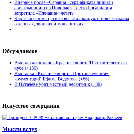
Впервые после «Саравиа» сертификата лишили
авиакомпанию из Поволжья, за что Росавиация
запретила «Ижиавиа» летать
Карты ограничат, а вызовы заблокируют: новые законы
о деньгах, звонках и мошенниках
Обсуждаемое
Выставка-конкурс «Красные ворота/Против течения» в
кубе (+130)
Выставка «Красные ворота. Против течения»:
комментарий Ефима Водоноса (+66)
В Пугачеве убит местный десантник (+38)
Искусство созерцания
Мысли вслух