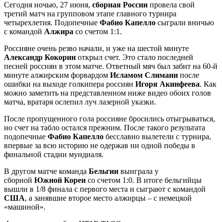
Сегодня ночью, 27 июня,
сборная России
провела свой
третий матч на групповом этапе главного турнира
четырехлетия. Подопечные
Фабио Капелло
сыграли вничью
с командой
Алжира
со счетом 1:1.
Россияне очень резво начали, и уже на шестой минуте
Александр Кокорин
открыл счет. Это стало последней
песней россиян в этом матче. Ответный мяч был забит на 60-й
минуте алжирским форвардом
Исламом Слимани
после
ошибки на выходе голкипера россиян
Игоря Акинфеева
. Как
можно заметить на представленном ниже видео обоих голов
матча, вратаря ослепил луч лазерной указки.
После пропущенного гола россияне бросились отыгрываться,
но счет на табло остался прежним. После такого результата
подопечные
Фабио Капелло
бесславно вылетели с турнира,
впервые за всю историю не одержав ни одной победы в
финальной стадии мундиаля.
В другом матче команда
Бельгии
выиграла у
сборной
Южной Кореи
со счетом 1:0. В итоге бельгийцы
вышли в 1/8 финала с первого места и сыграют с командой
США
, а занявшие второе место алжирцы – с немецкой
«машиной».