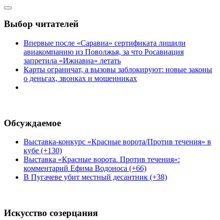
Выбор читателей
Впервые после «Саравиа» сертификата лишили
авиакомпанию из Поволжья, за что Росавиация
запретила «Ижиавиа» летать
Карты ограничат, а вызовы заблокируют: новые законы
о деньгах, звонках и мошенниках
Обсуждаемое
Выставка-конкурс «Красные ворота/Против течения» в
кубе (+130)
Выставка «Красные ворота. Против течения»:
комментарий Ефима Водоноса (+66)
В Пугачеве убит местный десантник (+38)
Искусство созерцания