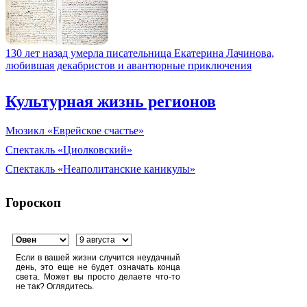
130 лет назад умерла писательница Екатерина Лачинова,
любившая декабристов и авантюрные приключения
Культурная жизнь регионов
Мюзикл «Еврейское счастье»
Спектакль «Циолковский»
Спектакль «Неаполитанские каникулы»
Гороскоп
Если в вашей жизни случится неудачный
день, это еще не будет означать конца
света. Может вы просто делаете что-то
не так? Оглядитесь.