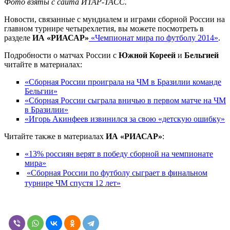
Фото взяты с сайта ИТАР-ТАСС.
Новости, связанные с мундиалем и играми сборной России на
главном турнире четырехлетия, вы можете посмотреть в
разделе
ИА «РИАСАР»
«Чемпионат мира по футболу 2014»
.
Подробности о матчах России с
Южной Кореей
и
Бельгией
читайте в материалах:
«Сборная России проиграла на ЧМ в Бразилии команде
Бельгии»
«Сборная России сыграла вничью в первом матче на ЧМ
в Бразилии»
«Игорь Акинфеев извинился за свою «детскую ошибку»
Читайте также в материалах
ИА «РИАСАР»
:
«13% россиян верят в победу сборной на чемпионате
мира»
«Сборная России по футболу сыграет в финальном
турнире ЧМ спустя 12 лет»