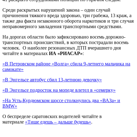
Среди раскрытых нарушений закона – один случай
причинения тяжкого вреда здоровью, три грабежа, 13 краж, а
также два факта незаконного оборота наркотиков и три случая
неправомерного завладения транспортными средствами.
На дорогах области было зафиксировано восемь дорожно-
транспортных происшествий, в которых пострадали восемь
человек. О наиболее резонансных ДТП вчерашнего дня
читайте в материалах
ИА «РИАСАР»
:
«В Петровском районе «Волга» сбила 9-летнего мальчика на
самокате»
«В Энгельсе автобус сбил 13-летнюю девочку»
«В Энгельсе подросток на мопеде влетел в «семерку»
«На Усть-Курдюмском шоссе столкнулись два «ВАЗа» и
BMW»
О беспределе саратовских водителей читайте в
материале
«Тише едешь – дальше будешь»
.