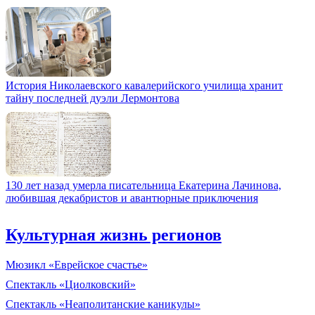
История Николаевского кавалерийского училища хранит
тайну последней дуэли Лермонтова
130 лет назад умерла писательница Екатерина Лачинова,
любившая декабристов и авантюрные приключения
Культурная жизнь регионов
Мюзикл «Еврейское счастье»
Спектакль «Циолковский»
Спектакль «Неаполитанские каникулы»