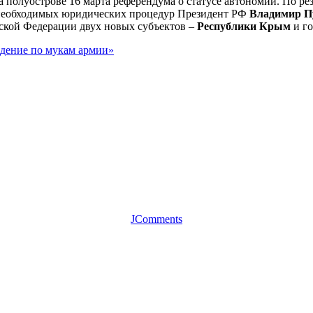
полуострове 16 марта референдума о статусе автономии. По рез
ех необходимых юридических процедур Президент РФ
Владимир П
ской Федерации двух новых субъектов –
Республики Крым
и го
дение по мукам армии»
JComments