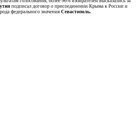
ультатам голосования, более 96% избирателей высказались за
утин
подписал договор о присоединении Крыма к России и
рода федерального значения
Севастополь.