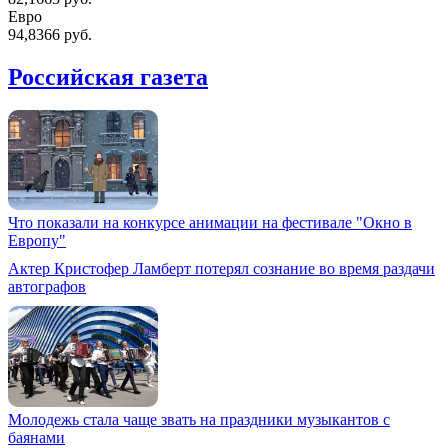
Евро
94,8366 руб.
Российская газета
Что показали на конкурсе анимации на фестивале "Окно в
Европу"
Актер Кристофер Ламберт потерял сознание во время раздачи
автографов
Молодежь стала чаще звать на праздники музыкантов с
баянами