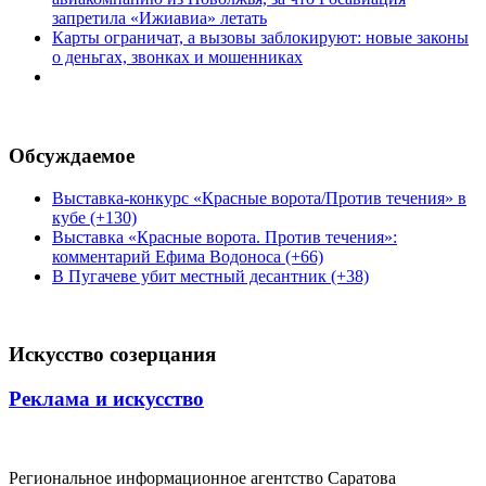
запретила «Ижиавиа» летать
Карты ограничат, а вызовы заблокируют: новые законы
о деньгах, звонках и мошенниках
Обсуждаемое
Выставка-конкурс «Красные ворота/Против течения» в
кубе (+130)
Выставка «Красные ворота. Против течения»:
комментарий Ефима Водоноса (+66)
В Пугачеве убит местный десантник (+38)
Искусство созерцания
Реклама и искусство
Региональное информационное агентство Саратова