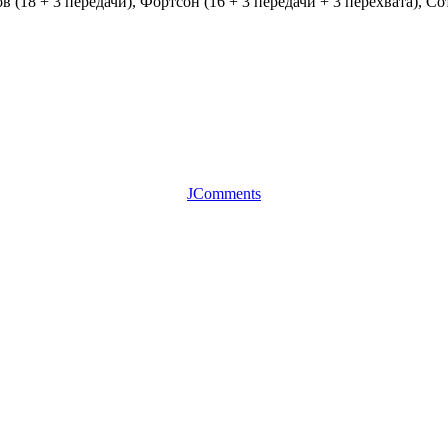
в (18 + 3 передачи), Фортсон (16 + 3 передачи + 3 перехвата), С
JComments