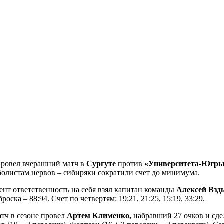
провел вчерашний матч в
Сургуте
против
«Университета-Югры
болистам нервов – сибиряки сократили счет до минимума.
нт ответственность на себя взял капитан команды
Алексей Взд
ска – 88:94. Счет по четвертям: 19:21, 21:25, 15:19, 33:29.
тч в сезоне провел
Артем Клименко,
набравший 27 очков и сде