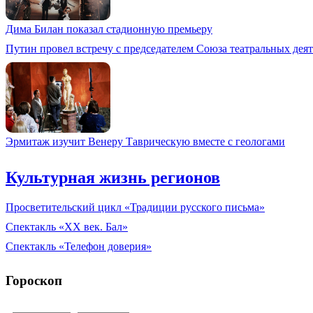
Дима Билан показал стадионную премьеру
Путин провел встречу с председателем Союза театральных де
Эрмитаж изучит Венеру Таврическую вместе с геологами
Культурная жизнь регионов
Просветительский цикл «Традиции русского письма»
Спектакль «XX век. Бал»
Спектакль «Телефон доверия»
Гороскоп