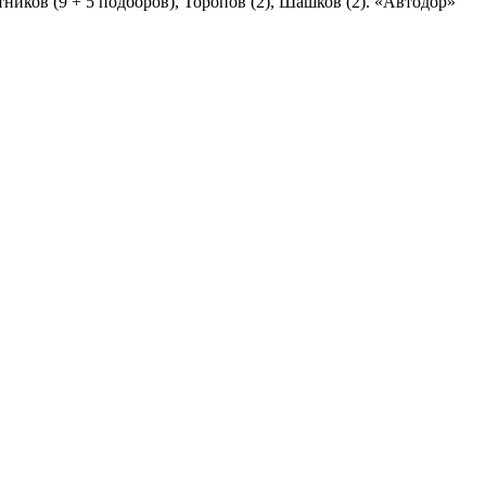
отников (9 + 5 подборов), Торопов (2), Шашков (2). «Автодор»