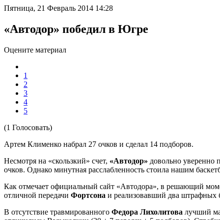
Пятница, 21 Февраль 2014 14:28
«Автодор» победил в Югре
Оцените материал
1
2
3
4
5
(1 Голосовать)
Артем Клименко набрал 27 очков и сделал 14 подборов.
Несмотря на «скользкий» счет,
«Автодор»
довольно уверенно 
очков. Однако минутная расслабленность стоила нашим баскет
Как отмечает официальный сайт «Автодора», в решающий моме
отличной передачи
Фортсона
и реализовавший два штрафных бро
В отсутствие травмированного
Федора Лихолитова
лучший ма