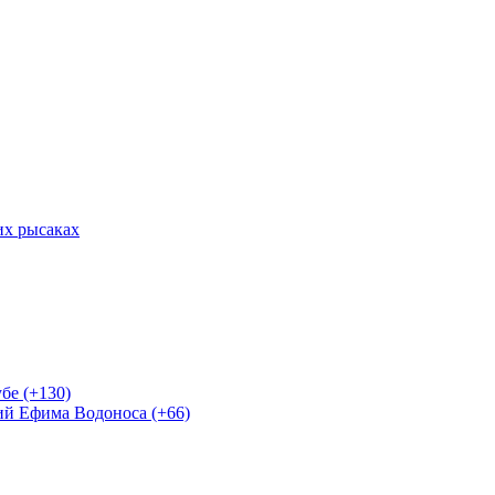
их рысаках
бе (+130)
ий Ефима Водоноса (+66)