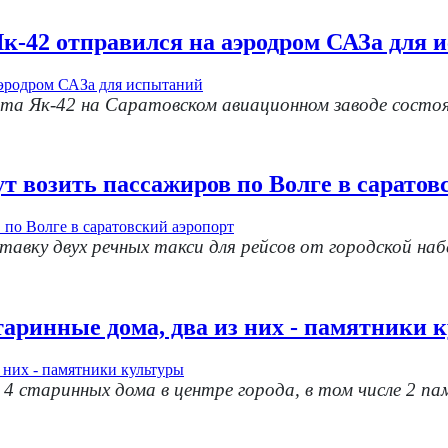
Як-42 отправился на аэродром САЗа для
лета Як-42 на Саратовском авиационном заводе состо
ут возить пассажиров по Волге в саратов
авку двух речных такси для рейсов от городской на
таринные дома, два из них - памятники 
 старинных дома в центре города, в том числе 2 па