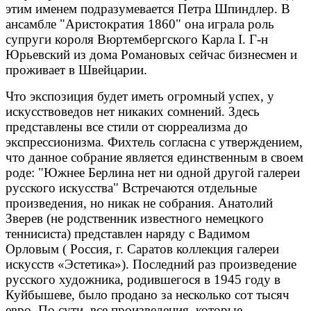
этим именем подразумевается Петра Шпиндлер. В
ансамбле "Аристократия 1860" она играла роль
супруги короля Вюртембергского Карла I. Г-н
Юрьевский из дома Романовых сейчас бизнесмен и
проживает в Швейцарии.
Что экспозиция будет иметь огромный успех, у
искусствоведов нет никаких сомнений. Здесь
представлены все стили от сюрреализма до
экспрессионизма. Фихтель согласна с утверждением,
что данное собрание является единственным в своем
роде: "Южнее Берлина нет ни одной другой галереи
русского искусства" Встречаются отдельные
произведения, но никак не собрания. Анатолий
Зверев (не родственник известного немецкого
теннисиста) представлен наряду с Вадимом
Орловым ( Россия, г. Саратов коллекция галереи
искусств «Эстетика»). Последний раз произведение
русского художника, родившегося в 1945 году в
Куйбышеве, было продано за несколько сот тысяч
евро. По сути, все произведения, которые