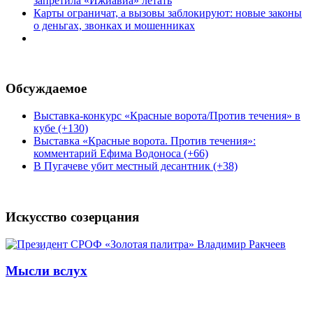
запретила «Ижиавиа» летать
Карты ограничат, а вызовы заблокируют: новые законы
о деньгах, звонках и мошенниках
Обсуждаемое
Выставка-конкурс «Красные ворота/Против течения» в
кубе (+130)
Выставка «Красные ворота. Против течения»:
комментарий Ефима Водоноса (+66)
В Пугачеве убит местный десантник (+38)
Искусство созерцания
Мысли вслух