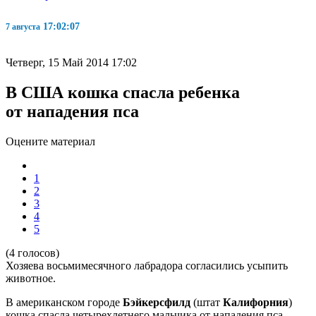
17:02:08
7 августа
Четверг, 15 Май 2014 17:02
В США кошка спасла ребенка
от нападения пса
Оцените материал
1
2
3
4
5
(4 голосов)
Хозяева восьмимесячного лабрадора согласились усыпить
животное.
В американском городе
Бэйкерсфилд
(штат
Калифорния
)
кошка спасла четырехлетнего мальчика от нападения пса.