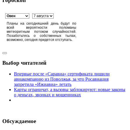
Гороскоп
Планы на сегодняшний день будут по
всей вероятности поломаны
метеоритным потоком случайностей.
Позаботьтесь о собственных тылах,
возможно, сегодня придется отступать.
Выбор читателей
Впервые после «Саравиа» сертификата лишили
авиакомпанию из Поволжья, за что Росавиация
запретила «Ижиавиа» летать
Карты ограничат, а вызовы заблокируют: новые законы
о деньгах, звонках и мошенниках
Обсуждаемое