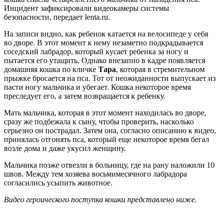
Инцидент зафиксировали видеокамеры системы
безопасности, передает
lenta.ru.
На записи видно, как ребенок катается на велосипеде у себя
во дворе. В этот момент к нему незаметно подкрадывается
соседский лабрадор, который кусает ребенка за ногу и
пытается его утащить. Однако внезапно в кадре появляется
домашняя кошка по кличке
Тара
, которая в стремительном
прыжке бросается на пса. Тот от неожиданности выпускает из
пасти ногу мальчика и убегает. Кошка некоторое время
преследует его, а затем возвращается к ребенку.
Мать мальчика, которая в этот момент находилась во дворе,
сразу же подбежала к сыну, чтобы проверить, насколько
серьезно он пострадал. Затем она, согласно описанию к видео,
принялась отгонять пса, который еще некоторое время бегал
возле дома и даже укусил женщину.
Мальчика позже отвезли в больницу, где на рану наложили 10
швов. Между тем хозяева восьмимесячного лабрадора
согласились усыпить животное.
Видео героического поступка кошки представлено ниже.